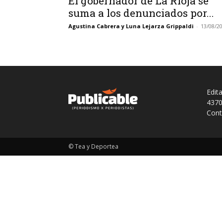
El gobernador de La Rioja se
suma a los denunciados por...
Agustina Cabrera y Luna Lejarza Grippaldi
-
13/08/2
Edit
4370
Cont
© Tea y Deportea