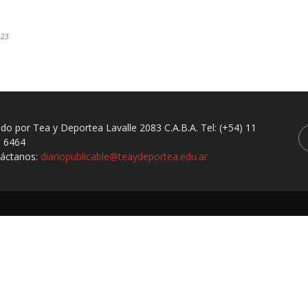
023
ado por Tea y Deportea Lavalle 2083 C.A.B.A. Tel: (+54) 11
 6464
áctanos:
diariopublicable@teaydeportea.edu.ar