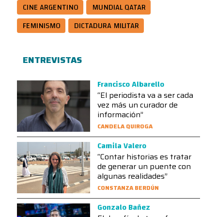
CINE ARGENTINO
MUNDIAL QATAR
FEMINISMO
DICTADURA MILITAR
ENTREVISTAS
Francisco Albarello
“El periodista va a ser cada
vez más un curador de
información”
CANDELA QUIROGA
Camila Valero
“Contar historias es tratar
de generar un puente con
algunas realidades”
CONSTANZA BERDÚN
Gonzalo Bañez