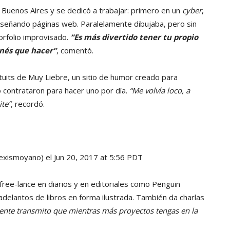
 Buenos Aires y se dedicó a trabajar: primero en un
cyber
,
diseñando páginas web. Paralelamente dibujaba, pero sin
rfolio improvisado.
“Es más divertido tener tu propio
enés que hacer”
, comentó.
tuits de Muy Liebre, un sitio de humor creado para
 lo contrataron para hacer uno por día.
“Me volvía loco, a
te”
, recordó.
xismoyano) el Jun 20, 2017 at 5:56 PDT
free-lance en diarios y en editoriales como Penguin
delantos de libros en forma ilustrada. También da charlas
ente transmito que mientras más proyectos tengas en la