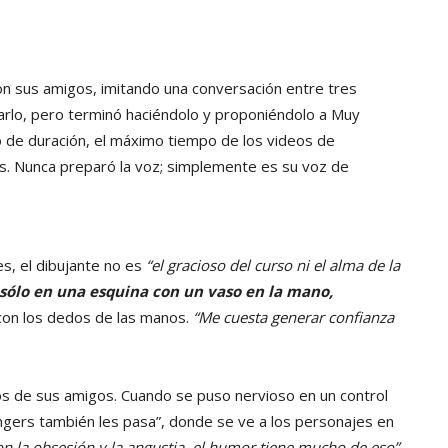
n sus amigos, imitando una conversación entre tres
marlo, pero terminó haciéndolo y proponiéndolo a Muy
to de duración, el máximo tiempo de los videos de
. Nunca preparó la voz; simplemente es su voz de
es, el dibujante no es
“el gracioso del curso ni el alma de la
 sólo en una esquina con un vaso en la mano,
 con los dedos de las manos.
“Me cuesta generar confianza
tos de sus amigos. Cuando se puso nervioso en un control
angers también les pasa”, donde se ve a los personajes en
con la obsesión y la angustia, el humor tiene mucho de eso”
.