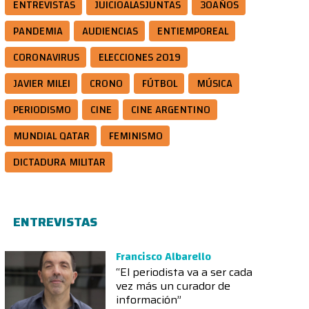
ENTREVISTAS
JUICIOALASJUNTAS
30AÑOS
PANDEMIA
AUDIENCIAS
ENTIEMPOREAL
CORONAVIRUS
ELECCIONES 2019
JAVIER MILEI
CRONO
FÚTBOL
MÚSICA
PERIODISMO
CINE
CINE ARGENTINO
MUNDIAL QATAR
FEMINISMO
DICTADURA MILITAR
ENTREVISTAS
Francisco Albarello
“El periodista va a ser cada
vez más un curador de
información”