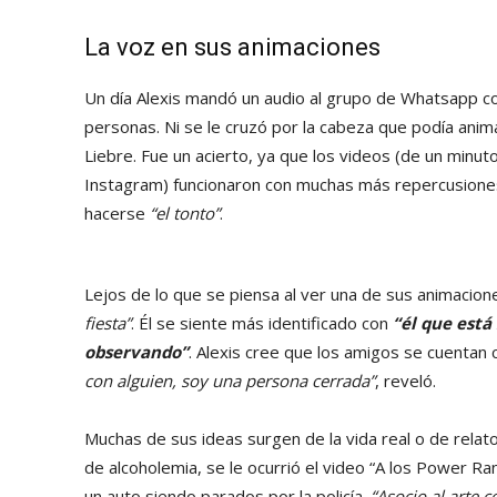
La voz en sus animaciones
Un día Alexis mandó un audio al grupo de Whatsapp co
personas. Ni se le cruzó por la cabeza que podía ani
Liebre. Fue un acierto, ya que los videos (de un minu
Instagram) funcionaron con muchas más repercusiones
hacerse
“el tonto”
.
Lejos de lo que se piensa al ver una de sus animacion
fiesta”
. Él se siente más identificado con
“él que está
observando”
. Alexis cree que los amigos se cuentan
con alguien, soy una persona cerrada”
, reveló.
Muchas de sus ideas surgen de la vida real o de rela
de alcoholemia, se le ocurrió el video “A los Power R
un auto siendo parados por la policía.
“Asocio al arte 