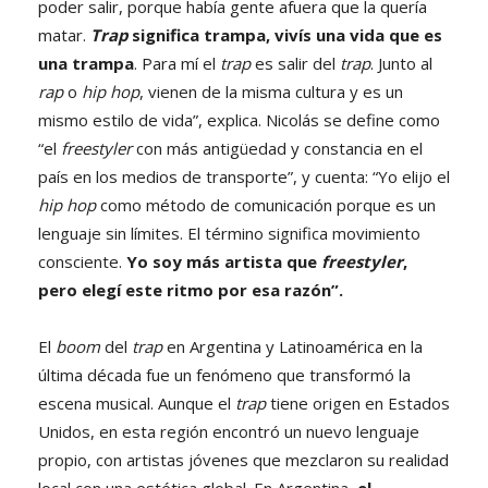
poder salir, porque había gente afuera que la quería
matar.
Trap
significa trampa, vivís una vida que es
una trampa
. Para mí el
trap
es salir del
trap
. Junto al
rap
o
hip hop
, vienen de la misma cultura y es un
mismo estilo de vida”, explica. Nicolás se define como
“el
freestyler
con más antigüedad y constancia en el
país en los medios de transporte”, y cuenta: “Yo elijo el
hip hop
como método de comunicación porque es un
lenguaje sin límites. El término significa movimiento
consciente.
Yo soy más artista que
freestyler
,
pero elegí este ritmo por esa razón”.
El
boom
del
trap
en Argentina y Latinoamérica en la
última década fue un fenómeno que transformó la
escena musical. Aunque el
trap
tiene origen en Estados
Unidos, en esta región encontró un nuevo lenguaje
propio, con artistas jóvenes que mezclaron su realidad
local con una estética global. En Argentina,
el