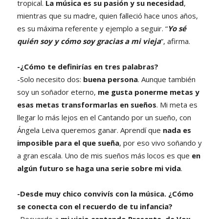
tropical.
La música es su pasión y su necesidad
,
mientras que su madre, quien falleció hace unos años,
es su máxima referente y ejemplo a seguir. “
Yo sé
quién soy y cómo soy gracias a mi vieja
”, afirma.
-¿Cómo te definirías en tres palabras?
-Solo necesito dos:
buena persona
. Aunque también
soy un soñador eterno,
me gusta ponerme metas y
esas metas transformarlas en sueños
. Mi meta es
llegar lo más lejos en el Cantando por un sueño, con
Ángela Leiva queremos ganar. Aprendí que
nada es
imposible para el que sueña
, por eso vivo soñando y
a gran escala. Uno de mis sueños más locos es que
en
algún futuro se haga una serie sobre mi vida
.
-Desde muy chico convivís con la música. ¿Cómo
se conecta con el recuerdo de tu infancia?
-Recuerdo a
mi viejo cantando Presente, de Vox