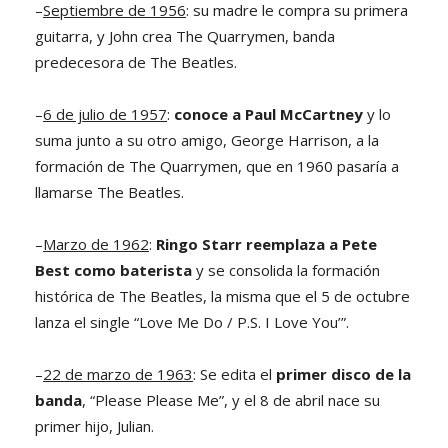
–
Septiembre de 1956
: su madre le compra su primera
guitarra, y John crea The Quarrymen, banda
predecesora de The Beatles.
–
6 de julio de 1957
:
conoce a Paul McCartney
y lo
suma junto a su otro amigo, George Harrison, a la
formación de The Quarrymen, que en 1960 pasaría a
llamarse The Beatles.
–
Marzo de 1962
:
Ringo Starr reemplaza a Pete
Best como baterista
y se consolida la formación
histórica de The Beatles, la misma que el 5 de octubre
lanza el single “Love Me Do / P.S. I Love You’”.
–
22 de marzo de 1963
: Se edita el
primer disco de la
banda
, “Please Please Me”, y el 8 de abril nace su
primer hijo, Julian.