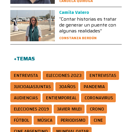
CANDELA QUIROGA
Camila Valero
“Contar historias es tratar
de generar un puente con
algunas realidades”
CONSTANZA BERDÚN
+TEMAS
ENTREVISTA
ELECCIONES 2023
ENTREVISTAS
JUICIOALASJUNTAS
30AÑOS
PANDEMIA
AUDIENCIAS
ENTIEMPOREAL
CORONAVIRUS
ELECCIONES 2019
JAVIER MILEI
CRONO
FÚTBOL
MÚSICA
PERIODISMO
CINE
CINE ARGENTINO
MUNDIAL QATAR