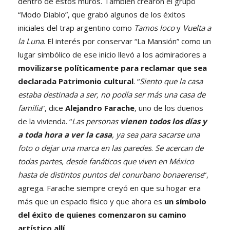
dentro de estos muros. También crearon el grupo
“Modo Diablo”, que grabó algunos de los éxitos
iniciales del trap argentino como
Tamos loco
y
Vuelta a
la Luna
. El interés por conservar “La Mansión” como un
lugar simbólico de ese inicio llevó a los admiradores a
movilizarse políticamente para reclamar que sea
declarada Patrimonio cultural
. “
Siento que la casa
estaba destinada a ser, no podía ser más una casa de
familia
”, dice
Alejandro Farache
, uno de los dueños
de la vivienda. “
Las personas
vienen todos los días y
a toda hora a ver la casa
, ya sea para sacarse una
foto o dejar una marca en las paredes
.
Se acercan de
todas partes, desde fanáticos que viven en México
hasta de distintos puntos del conurbano bonaerense
“,
agrega. Farache siempre creyó en que su hogar era
más que un espacio físico y que ahora es
un símbolo
del éxito de quienes comenzaron su camino
artístico allí
.