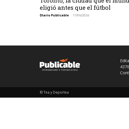
Toronto, la ciudad que el mun
eligió antes que el fútbol
DIario Publicable
-
17/06/2026
Edit
4370
Cont
© Tea y Deportea