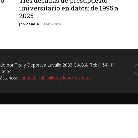
do
Tres décadas de presupuesto
universitario en datos: de 1995 a
2025
Jon Zabala
-
13/05/2026
ado por Tea y Deportea Lavalle 2083 C.A.B.A. Tel: (+54) 11
 6464
áctanos:
diariopublicable@teaydeportea.edu.ar