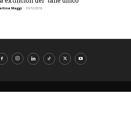
a extinción del “talle único”
rtina Maggi
-
05/12/2018