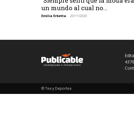
“Siempre sentí que la moda era
un mundo al cual no...
Emilia Erbetta
-
20/11/2020
Edit
4370
Cont
© Tea y Deportea