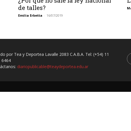
¿Por qué no sale la ley nacional
L
de talles?
Ma
Emilia Erbetta
-
16/07/2019
ado por Tea y Deportea Lavalle 2083 C.A.B.A. Tel: (+54) 11
 6464
áctanos:
diariopublicable@teaydeportea.edu.ar