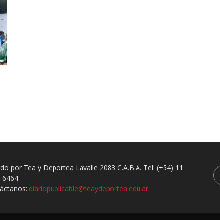
ado por Tea y Deportea Lavalle 2083 C.A.B.A. Tel: (+54) 11
 6464
áctanos:
diariopublicable@teaydeportea.edu.ar