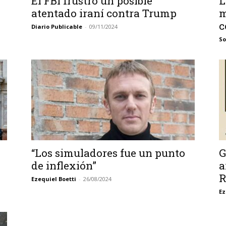
El FBI frustró un posible
L
atentado iraní contra Trump
m
c
Diario Publicable
-
09/11/2024
So
“Los simuladores fue un punto
G
de inflexión”
a
R
Ezequiel Boetti
-
26/08/2024
Ez