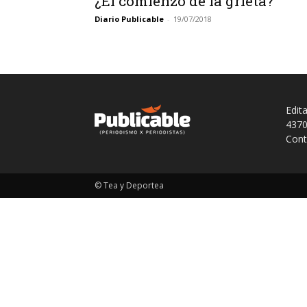
¿El comienzo de la grieta?
Diario Publicable
-
19/07/2018
Edit
4370
Cont
© Tea y Deportea