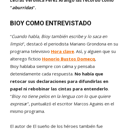
Letras Verónica Pérez Arango las recordó como
“
aburridas
”.
BIOY COMO ENTREVISTADO
“
Cuando habla, Bioy también escribe y lo saca en
limpio
”, destacó el periodista Mariano Grondona en su
programa televisivo
Hora clave
. Así, y alguien que su
alterego ficticio
Honorio Bustos Domecq
,
Bioy hablaba siempre con calma y pensaba
detenidamente cada respuesta.
No había que
retocar sus declaraciones para difundirlas en
papel ni rebobinar las cintas para entenderlo
.
“
Bioy no tiene pelos en la lengua con lo que quiere
expresa
r”, puntualizó el escritor Marcos Aguinis en el
mismo programa.
El autor de El sueño de los héroes también fue