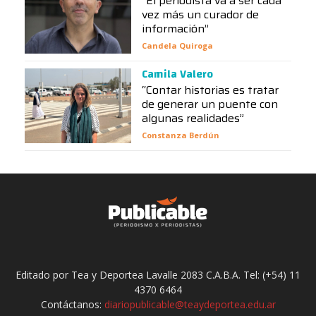
“El periodista va a ser cada
vez más un curador de
información”
Candela Quiroga
Camila Valero
“Contar historias es tratar
de generar un puente con
algunas realidades”
Constanza Berdún
Editado por Tea y Deportea Lavalle 2083 C.A.B.A. Tel: (+54) 11
4370 6464
Contáctanos:
diariopublicable@teaydeportea.edu.ar