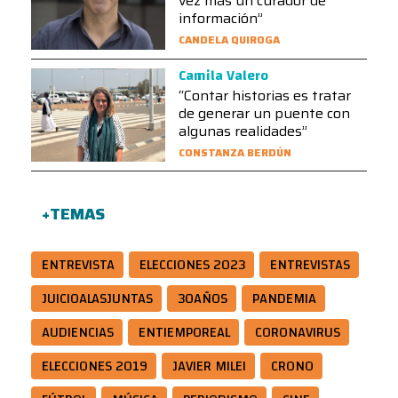
vez más un curador de
información”
CANDELA QUIROGA
Camila Valero
“Contar historias es tratar
de generar un puente con
algunas realidades”
CONSTANZA BERDÚN
+TEMAS
ENTREVISTA
ELECCIONES 2023
ENTREVISTAS
JUICIOALASJUNTAS
30AÑOS
PANDEMIA
AUDIENCIAS
ENTIEMPOREAL
CORONAVIRUS
ELECCIONES 2019
JAVIER MILEI
CRONO