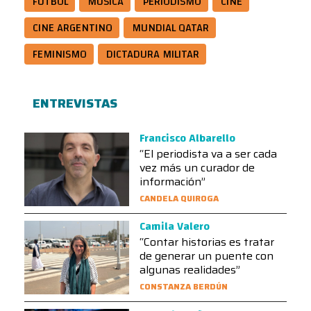
FÚTBOL
MÚSICA
PERIODISMO
CINE
CINE ARGENTINO
MUNDIAL QATAR
FEMINISMO
DICTADURA MILITAR
ENTREVISTAS
Francisco Albarello
“El periodista va a ser cada
vez más un curador de
información”
CANDELA QUIROGA
Camila Valero
“Contar historias es tratar
de generar un puente con
algunas realidades”
CONSTANZA BERDÚN