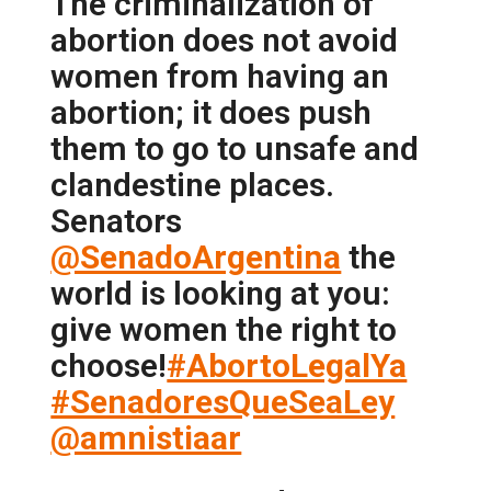
The criminalization of
abortion does not avoid
women from having an
abortion; it does push
them to go to unsafe and
clandestine places.
Senators
@SenadoArgentina
the
world is looking at you:
give women the right to
choose!
#AbortoLegalYa
#SenadoresQueSeaLey
@amnistiaar