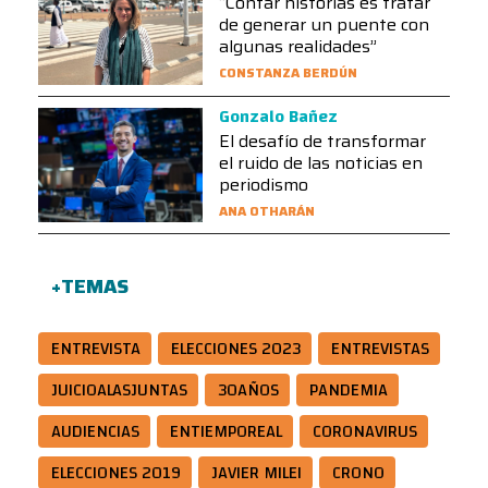
“Contar historias es tratar
de generar un puente con
algunas realidades”
CONSTANZA BERDÚN
Gonzalo Bañez
El desafío de transformar
el ruido de las noticias en
periodismo
ANA OTHARÁN
+TEMAS
ENTREVISTA
ELECCIONES 2023
ENTREVISTAS
JUICIOALASJUNTAS
30AÑOS
PANDEMIA
AUDIENCIAS
ENTIEMPOREAL
CORONAVIRUS
ELECCIONES 2019
JAVIER MILEI
CRONO