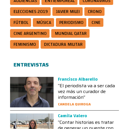
AUDIENCIAS
ENTIEMPOREAL
CORONAVIRUS
ELECCIONES 2019
JAVIER MILEI
CRONO
FÚTBOL
MÚSICA
PERIODISMO
CINE
CINE ARGENTINO
MUNDIAL QATAR
FEMINISMO
DICTADURA MILITAR
ENTREVISTAS
Francisco Albarello
“El periodista va a ser cada
vez más un curador de
información”
CANDELA QUIROGA
Camila Valero
“Contar historias es tratar
de generar un puente con