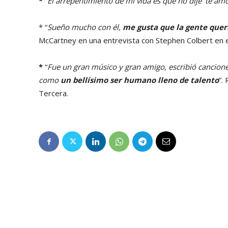
*
“
El arrepentimiento de mi vida es que no dije ‘te amo’
* “
Sueño mucho con él,
me gusta que la gente queri
McCartney en una entrevista con Stephen Colbert en 
*
“
Fue un gran músico y gran amigo, escribió cancion
como
un bellísimo ser humano lleno de talento
”.
Tercera.