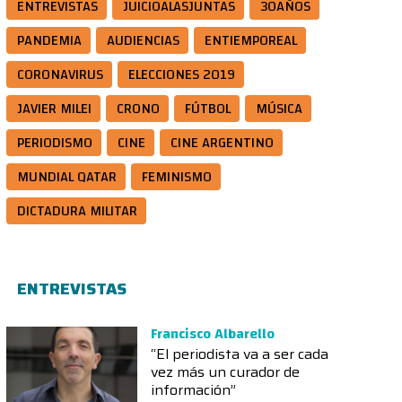
ENTREVISTAS
JUICIOALASJUNTAS
30AÑOS
PANDEMIA
AUDIENCIAS
ENTIEMPOREAL
CORONAVIRUS
ELECCIONES 2019
JAVIER MILEI
CRONO
FÚTBOL
MÚSICA
PERIODISMO
CINE
CINE ARGENTINO
MUNDIAL QATAR
FEMINISMO
DICTADURA MILITAR
ENTREVISTAS
Francisco Albarello
“El periodista va a ser cada
vez más un curador de
información”