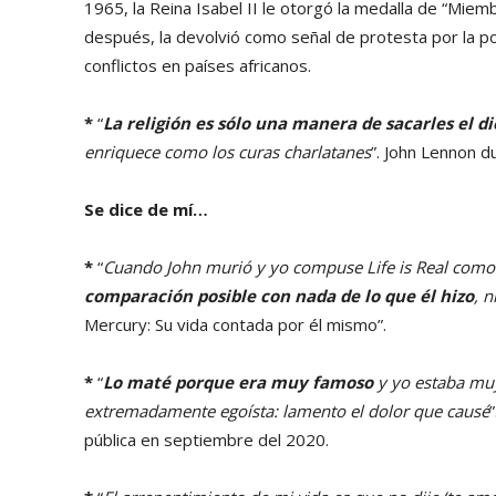
1965, la Reina Isabel II le otorgó la medalla de “Miem
después, la devolvió como señal de protesta por la po
conflictos en países africanos.
*
“
La religión es sólo una manera de sacarles el d
enriquece como los curas charlatanes
”. John Lennon d
Se dice de mí…
*
“
Cuando John murió y yo compuse Life is Real como t
comparación posible con nada de lo que él hizo
, n
Mercury: Su vida contada por él mismo”.
*
“
Lo maté porque era muy famoso
y yo estaba muy
extremadamente egoísta: lamento el dolor que causé
”
pública en septiembre del 2020.