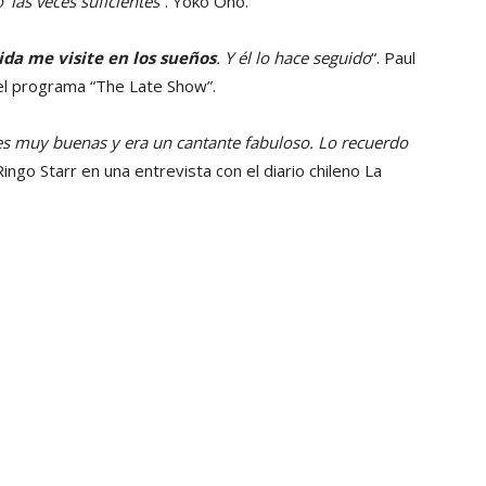
 las veces suficientes
”. Yoko Ono.
da me visite en los sueños
. Y él lo hace seguido
“. Paul
el programa “The Late Show”.
es muy buenas y era un cantante fabuloso. Lo recuerdo
 Ringo Starr en una entrevista con el diario chileno La