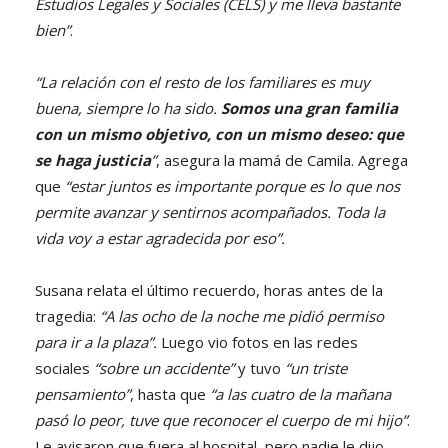
Estudios Legales y Sociales (CELS) y me lleva bastante
bien”
.
“La relación con el resto de los familiares es muy
buena, siempre lo ha sido.
Somos una gran familia
con un mismo objetivo, con un mismo deseo: que
se haga justicia
”
, asegura la mamá de Camila. Agrega
que
“estar juntos es importante porque es lo que nos
permite avanzar y sentirnos acompañados. Toda la
vida voy a estar agradecida por eso”.
Susana relata el último recuerdo, horas antes de la
tragedia:
“A las ocho de la noche me pidió permiso
para ir a la plaza”.
Luego vio fotos en las redes
sociales
“sobre un accidente”
y tuvo
“un triste
pensamiento”
, hasta que
“a las cuatro de la mañana
pasó lo peor, tuve que reconocer el cuerpo de mi hijo”
.
Le avisaron que fuera al hospital, pero nadie le dijo