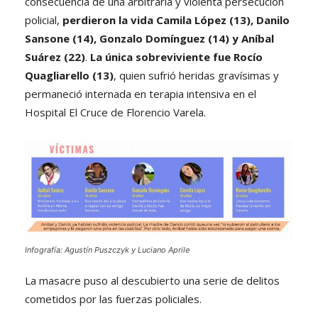
consecuencia de una arbitraria y violenta persecución
policial,
perdieron la vida Camila López (13),
Danilo
Sansone (14), Gonzalo Domínguez (14)
y
Aníbal
Suárez (22)
.
La
única sobreviviente fue Rocío
Quagliarello (13)
, quien sufrió heridas gravísimas y
permaneció internada en terapia intensiva en el
Hospital El Cruce de Florencio Varela.
Infografía: Agustín Puszczyk y Luciano Aprile
La masacre puso al descubierto una serie de delitos
cometidos por las fuerzas policiales.