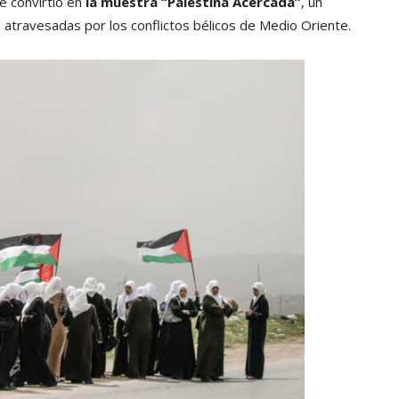
se convirtió en
la muestra “Palestina Acercada”
, un
s atravesadas por los conflictos bélicos de Medio Oriente.