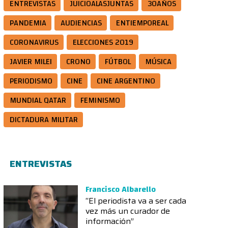
ENTREVISTAS
JUICIOALASJUNTAS
30AÑOS
PANDEMIA
AUDIENCIAS
ENTIEMPOREAL
CORONAVIRUS
ELECCIONES 2019
JAVIER MILEI
CRONO
FÚTBOL
MÚSICA
PERIODISMO
CINE
CINE ARGENTINO
MUNDIAL QATAR
FEMINISMO
DICTADURA MILITAR
ENTREVISTAS
Francisco Albarello
“El periodista va a ser cada
vez más un curador de
información”