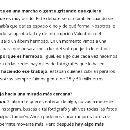
te en una marcha o gente gritando que quiere
rque es muy burdo. Este debate se dio también cuando se
 había que darles espacio o no y de qué forma. Nosotros le
do se aprobó la Ley de Interrupción Voluntaria del
 y salió un álbum hermoso. En un momento vimos a una
 para que posara con la luz del sol, que justo le estaba
, porque es hermoso
. Igual, es algo que cada vez hacemos
a en las redes hay miles de fotógrafes que lo hacen
 haciendo ese trabajo
, estaban quienes cubrían para los
sotros siempre fuimos gente de 35 y 50 milímetros.
ja hacia una mirada más cercana?
ron
. Si ahora te querés enterar de algo, no vas a meterte
nstagram, buscás a tal fotógrafo y ahí ves todas las fotos
equipos también. Ahora podemos sacar mejores fotos de
te permite moverte más. Pero después
hay algo más