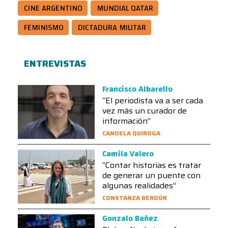
CINE ARGENTINO
MUNDIAL QATAR
FEMINISMO
DICTADURA MILITAR
ENTREVISTAS
Francisco Albarello
“El periodista va a ser cada
vez más un curador de
información”
CANDELA QUIROGA
Camila Valero
“Contar historias es tratar
de generar un puente con
algunas realidades”
CONSTANZA BERDÚN
Gonzalo Bañez