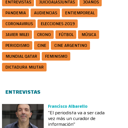
ENTREVISTAS
JUICIOALASJUNTAS
30AÑOS
PANDEMIA
AUDIENCIAS
ENTIEMPOREAL
CORONAVIRUS
ELECCIONES 2019
JAVIER MILEI
CRONO
FÚTBOL
MÚSICA
PERIODISMO
CINE
CINE ARGENTINO
MUNDIAL QATAR
FEMINISMO
DICTADURA MILITAR
ENTREVISTAS
Francisco Albarello
“El periodista va a ser cada
vez más un curador de
información”