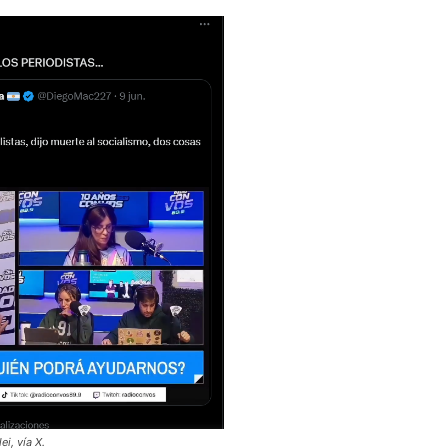
ei, vía
X.