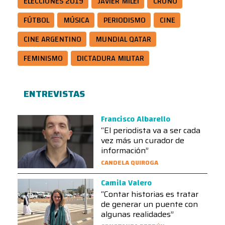
ELECCIONES 2019
JAVIER MILEI
CRONO
FÚTBOL
MÚSICA
PERIODISMO
CINE
CINE ARGENTINO
MUNDIAL QATAR
FEMINISMO
DICTADURA MILITAR
ENTREVISTAS
Francisco Albarello
“El periodista va a ser cada
vez más un curador de
información”
CANDELA QUIROGA
Camila Valero
“Contar historias es tratar
de generar un puente con
algunas realidades”