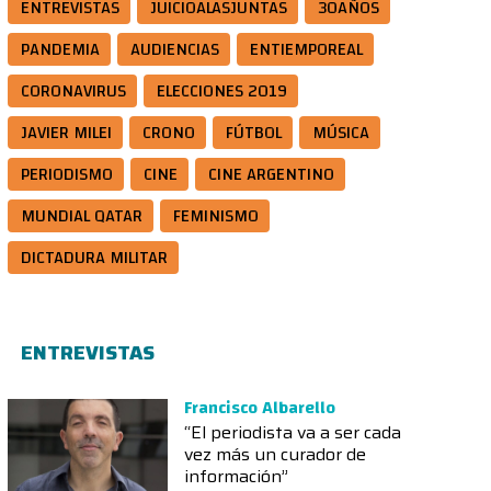
ENTREVISTAS
JUICIOALASJUNTAS
30AÑOS
PANDEMIA
AUDIENCIAS
ENTIEMPOREAL
CORONAVIRUS
ELECCIONES 2019
JAVIER MILEI
CRONO
FÚTBOL
MÚSICA
PERIODISMO
CINE
CINE ARGENTINO
MUNDIAL QATAR
FEMINISMO
DICTADURA MILITAR
ENTREVISTAS
Francisco Albarello
“El periodista va a ser cada
vez más un curador de
información”