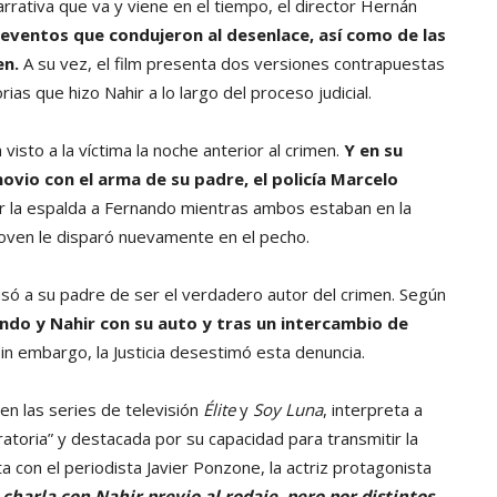
rrativa que va y viene en el tiempo, el director Hernán
 eventos que condujeron al desenlace, así como de las
en.
A su vez, el film presenta dos versiones contrapuestas
rias que hizo Nahir a lo largo del proceso judicial.
visto a la víctima la noche anterior al crimen.
Y en su
vio con el arma de su padre, el policía Marcelo
por la espalda a Fernando mientras ambos estaban en la
 joven le disparó nuevamente en el pecho.
usó a su padre de ser el verdadero autor del crimen. Según
ndo y Nahir con su auto y tras un intercambio de
in embargo, la Justicia desestimó esta denuncia.
en las series de televisión
Élite
y
Soy Luna
, interpreta a
atoria” y destacada por su capacidad para transmitir la
 con el periodista Javier Ponzone, la actriz protagonista
harla con Nahir previo al rodaje, pero por distintos