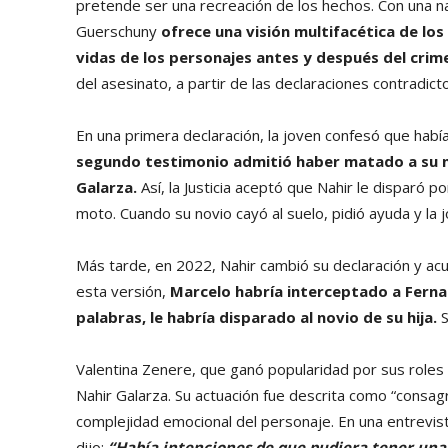
pretende ser una recreación de los hechos. Con una na
Guerschuny
ofrece una visión multifacética de los
vidas de los personajes antes y después del crim
del asesinato, a partir de las declaraciones contradicto
En una primera declaración, la joven confesó que había 
segundo testimonio admitió haber matado a su no
Galarza.
Así, la Justicia aceptó que Nahir le disparó 
moto. Cuando su novio cayó al suelo, pidió ayuda y la
Más tarde, en 2022, Nahir cambió su declaración y ac
esta versión,
Marcelo habría interceptado a Ferna
palabras, le habría disparado al novio de su hija.
S
Valentina Zenere, que ganó popularidad por sus roles 
Nahir Galarza. Su actuación fue descrita como “consagr
complejidad emocional del personaje. En una entrevista
dijo:
“Había intenciones de que pudiera tener una c