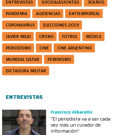
ENTREVISTAS
JUICIOALASJUNTAS
30AÑOS
PANDEMIA
AUDIENCIAS
ENTIEMPOREAL
CORONAVIRUS
ELECCIONES 2019
JAVIER MILEI
CRONO
FÚTBOL
MÚSICA
PERIODISMO
CINE
CINE ARGENTINO
MUNDIAL QATAR
FEMINISMO
DICTADURA MILITAR
ENTREVISTAS
Francisco Albarello
“El periodista va a ser cada
vez más un curador de
información”