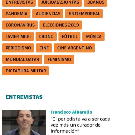
ENTREVISTAS
JUICIOALASJUNTAS
30AÑOS
PANDEMIA
AUDIENCIAS
ENTIEMPOREAL
CORONAVIRUS
ELECCIONES 2019
JAVIER MILEI
CRONO
FÚTBOL
MÚSICA
PERIODISMO
CINE
CINE ARGENTINO
MUNDIAL QATAR
FEMINISMO
DICTADURA MILITAR
ENTREVISTAS
Francisco Albarello
“El periodista va a ser cada
vez más un curador de
información”