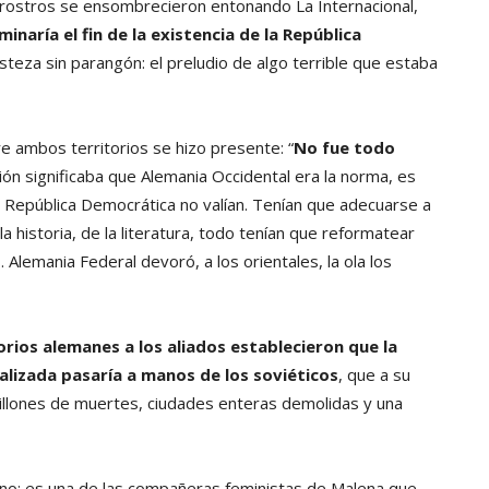
de rostros se ensombrecieron entonando La Internacional,
inaría el fin de la existencia de la República
steza sin parangón: el preludio de algo terrible que estaba
 ambos territorios se hizo presente: “
No fue todo
ción significaba que Alemania Occidental era la norma, es
la República Democrática no valían. Tenían que adecuarse a
a historia, de la literatura, todo tenían que reformatear
Alemania Federal devoró, a los orientales, la ola los
torios alemanes a los aliados establecieron que la
lizada pasaría a manos de los soviéticos
, que a su
millones de muertes, ciudades enteras demolidas y una
ono: es una de las compañeras feministas de Malena que