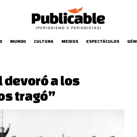
D
MUNDO
CULTURA
MEDIOS
ESPECTÁCULOS
GÉN
 devoró a los
los tragó”