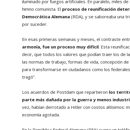
iluminado por fuegos artificiales. En paralelo, miles 
himno comunista. El
proceso de reunificación determ
Democrática Alemana
(RDA), y se saboreaba una tri
por suceder.
En esas primeras semanas y meses, el contraste entre
armonía, fue un proceso muy difícil
. Esta reunifica
decir, que todos los valores que podían traer los de 
las normas de trabajo, formas de vida, concepción de l
para transformarse en ciudadanos como los federales. 
tragó”.
Los acuerdos de Postdam que repartieron
los terri
parte más dañada por la guerra y menos industria
vez, habían derrotado a Hitler con costos altísimos: 
economía agotada.
En la República Federal Alemana (RFA) suena un teléf