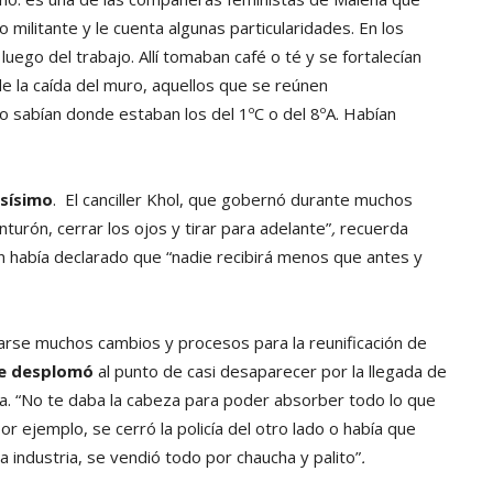
 militante y le cuenta algunas particularidades. En los
 luego del trabajo. Allí tomaban café o té y se fortalecían
 de la caída del muro, aquellos que se reúnen
 sabían donde estaban los del 1ºC o del 8ºA. Habían
osísimo
. El canciller Khol, que gobernó durante muchos
inturón, cerrar los ojos y tirar para adelante”
,
recuerda
n había declarado que “nadie recibirá menos que antes y
darse muchos cambios y procesos para la reunificación de
 se desplomó
al punto de casi desaparecer por la llegada de
a.
“No te daba la cabeza para poder absorber todo lo que
 ejemplo, se cerró la policía del otro lado o había que
la industria, se vendió todo por chaucha y palito”
.