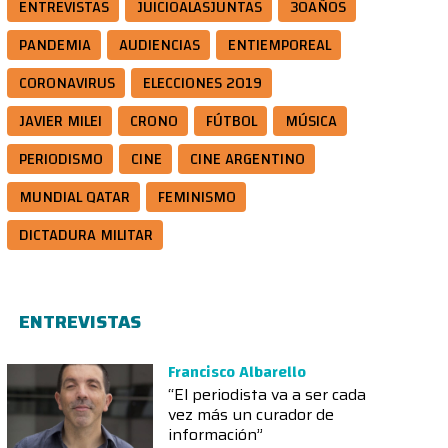
ENTREVISTAS
JUICIOALASJUNTAS
30AÑOS
PANDEMIA
AUDIENCIAS
ENTIEMPOREAL
CORONAVIRUS
ELECCIONES 2019
JAVIER MILEI
CRONO
FÚTBOL
MÚSICA
PERIODISMO
CINE
CINE ARGENTINO
MUNDIAL QATAR
FEMINISMO
DICTADURA MILITAR
ENTREVISTAS
Francisco Albarello
“El periodista va a ser cada
vez más un curador de
información”