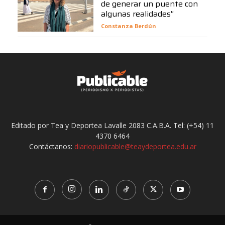
de generar un puente con
algunas realidades”
Constanza Berdún
Editado por Tea y Deportea Lavalle 2083 C.A.B.A. Tel: (+54) 11
4370 6464
Contáctanos:
diariopublicable@teaydeportea.edu.ar