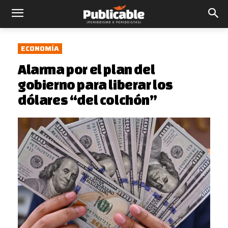
ECONOMÍA
Alarma por el plan del
gobierno para liberar los
dólares “del colchón”