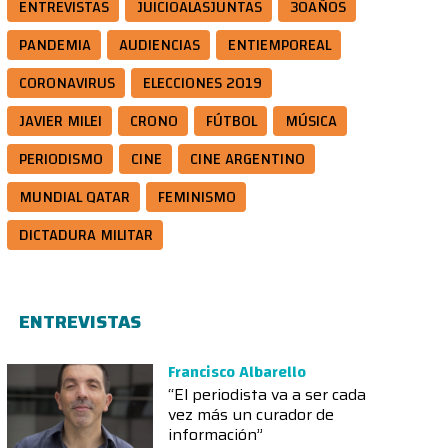
ENTREVISTAS
JUICIOALASJUNTAS
30AÑOS
PANDEMIA
AUDIENCIAS
ENTIEMPOREAL
CORONAVIRUS
ELECCIONES 2019
JAVIER MILEI
CRONO
FÚTBOL
MÚSICA
PERIODISMO
CINE
CINE ARGENTINO
MUNDIAL QATAR
FEMINISMO
DICTADURA MILITAR
ENTREVISTAS
Francisco Albarello
“El periodista va a ser cada
vez más un curador de
información”