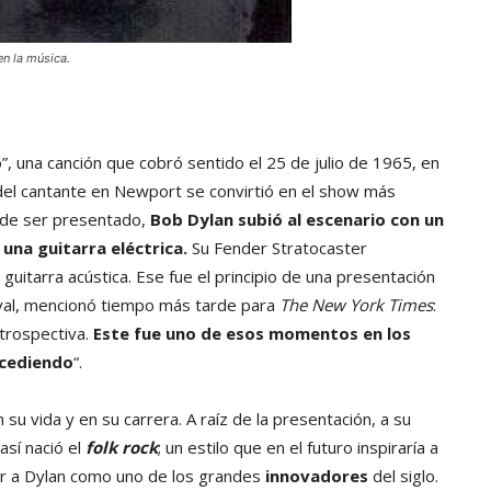
n la música.
 una canción que cobró sentido el 25 de julio de 1965, en
del cantante en Newport se convirtió en el show más
 de ser presentado,
Bob Dylan subió al escenario con un
 una guitarra eléctrica.
Su Fender Stratocaster
guitarra acústica. Ese fue el principio de una presentación
tival, mencionó tiempo más tarde para
The New York Times
:
etrospectiva.
Este fue uno de esos momentos en los
ucediendo
“.
u vida y en su carrera. A raíz de la presentación, a su
así nació el
folk rock
; un estilo que en el futuro inspiraría a
ar a Dylan como uno de los grandes
innovadores
del siglo.