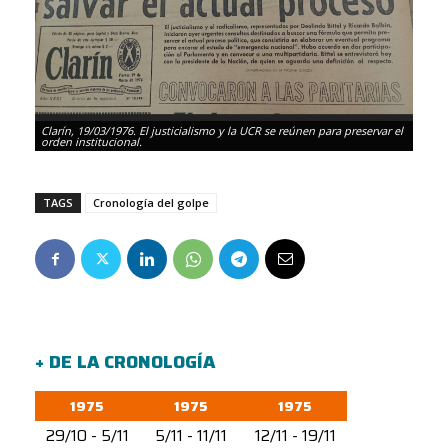
Clarín, 19/03/1976. El justicialismo y la UCR se reúnen para preservar el
orden institucional.
TAGS
Cronología del golpe
+ DE LA CRONOLOGÍA
1975
1975
1975
29/10 - 5/11
5/11 - 11/11
12/11 - 19/11