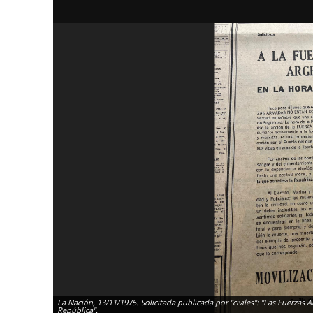
La Nación, 13/11/1975. Solicitada publicada por "civiles": "Las Fuerzas A
República".