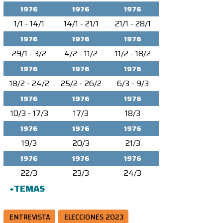
1976
1976
1976
1/1 - 14/1
14/1 - 21/1
21/1 - 28/1
1976
1976
1976
29/1 - 3/2
4/2 - 11/2
11/2 - 18/2
1976
1976
1976
18/2 - 24/2
25/2 - 26/2
6/3 - 9/3
1976
1976
1976
10/3 - 17/3
17/3
18/3
1976
1976
1976
19/3
20/3
21/3
1976
1976
1976
22/3
23/3
24/3
+TEMAS
ENTREVISTA
ELECCIONES 2023
ión, 14/11/1975. La noticia da cuenta de un acto organizado por la Agrupación Argentin
nominada "Revolución Libertadora".