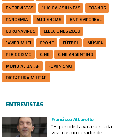
ENTREVISTAS
JUICIOALASJUNTAS
30AÑOS
sa, 3/02/1976. La cobertura muestra afinidad y legitimación hacia figuras que luego integ
miento como parte de una "normalización", sin cuestionar las maneras represivas.
PANDEMIA
AUDIENCIAS
ENTIEMPOREAL
CORONAVIRUS
ELECCIONES 2019
JAVIER MILEI
CRONO
FÚTBOL
MÚSICA
PERIODISMO
CINE
CINE ARGENTINO
MUNDIAL QATAR
FEMINISMO
DICTADURA MILITAR
ENTREVISTAS
Francisco Albarello
“El periodista va a ser cada
vez más un curador de