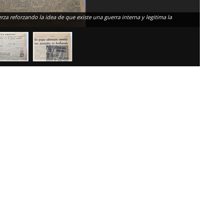
uerza reforzando la idea de que existe una guerra interna y legitima la
La Pren
nombra