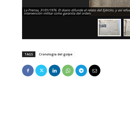
La Prensa, 31/01/1976. El diario difunde el relato del Ejército, y así ref
intervención militar como garantía del orden.
TAGS
Cronología del golpe