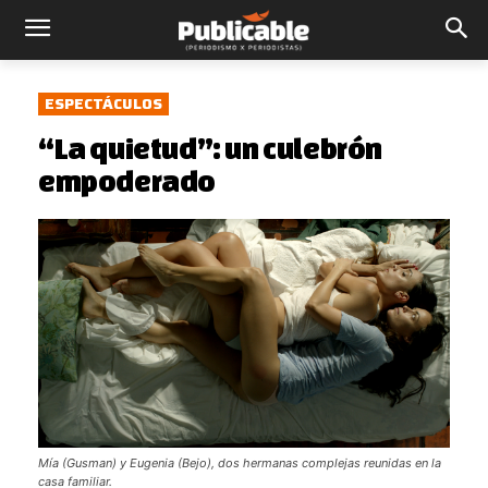
ESPECTÁCULOS
“La quietud”: un culebrón
empoderado
Mía (Gusman) y Eugenia (Bejo), dos hermanas complejas reunidas en la
casa familiar.