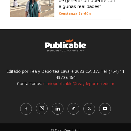
de generar un puente con
algunas realidades”
Constanza Berdún
Editado por Tea y Deportea Lavalle 2083 C.A.B.A. Tel: (+54) 11
4370 6464
Contáctanos:
diariopublicable@teaydeportea.edu.ar
© Tea y Deportea