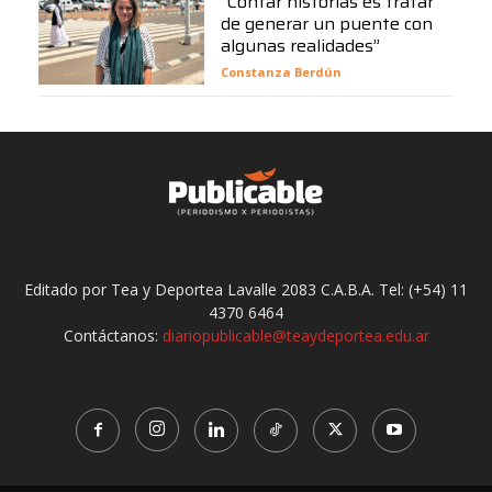
“Contar historias es tratar
de generar un puente con
algunas realidades”
Constanza Berdún
Editado por Tea y Deportea Lavalle 2083 C.A.B.A. Tel: (+54) 11
4370 6464
Contáctanos:
diariopublicable@teaydeportea.edu.ar