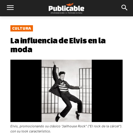
CULTURA
La influencia de Elvis en la
moda
Elvis, promocionando su clásico "Jailhouse Rock" ("El rock de la cárcel").
con su look característico.