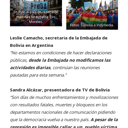
En todo el país de realizaron
marchas de apoyo a Evo
Morales.
Fotos: Sipreba e Indymedia.
Leslie Camacho, secretaria de la Embajada de
Bolivia en Argentina
“No estamos en condiciones de hacer declaraciones
públicas,
desde la Embajada no modificamos las
actividades diarias
, continúan las reuniones
pautadas para esta semana.”
Sandra Alcázar, presentadora de TV de Bolivia
“Son días de muchos enfrentamientos y movilizaciones
con resultados fatales, muertes y bloqueos en los
departamentos nacionales de comunicación pidiendo
que la democracia vuelva a nuestro país.
A pesar de la
represión es imposible callar a un pueblo víctima