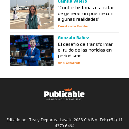
Camila Valero
“Contar historias es tratar
de generar un puente con
algunas realidades”
Constanza Berdún
Gonzalo Bañez
El desafío de transformar
el ruido de las noticias en
periodismo
Ana Otharán
Editado por Tea y Deportea Lavalle 2083 C.A.B.A. Tel: (+54) 11
4370 6464