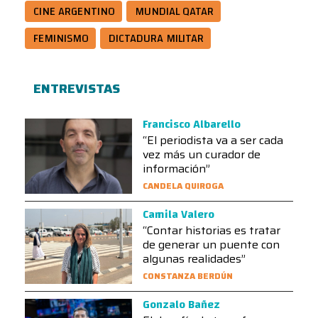
CINE ARGENTINO
MUNDIAL QATAR
FEMINISMO
DICTADURA MILITAR
ENTREVISTAS
Francisco Albarello
“El periodista va a ser cada
vez más un curador de
información”
CANDELA QUIROGA
Camila Valero
“Contar historias es tratar
de generar un puente con
algunas realidades”
CONSTANZA BERDÚN
Gonzalo Bañez