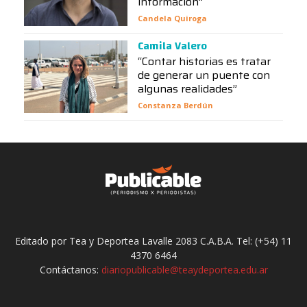
información”
Candela Quiroga
Camila Valero
“Contar historias es tratar
de generar un puente con
algunas realidades”
Constanza Berdún
Editado por Tea y Deportea Lavalle 2083 C.A.B.A. Tel: (+54) 11
4370 6464
Contáctanos:
diariopublicable@teaydeportea.edu.ar