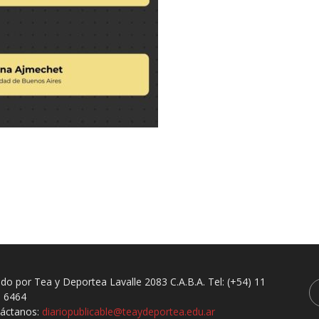
ado por Tea y Deportea Lavalle 2083 C.A.B.A. Tel: (+54) 11
 6464
áctanos:
diariopublicable@teaydeportea.edu.ar