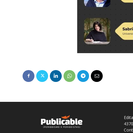
Edit
4370
Cont