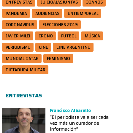
ENTREVISTAS
JUICIOALASJUNTAS
30AÑOS
PANDEMIA
AUDIENCIAS
ENTIEMPOREAL
CORONAVIRUS
ELECCIONES 2019
JAVIER MILEI
CRONO
FÚTBOL
MÚSICA
PERIODISMO
CINE
CINE ARGENTINO
MUNDIAL QATAR
FEMINISMO
DICTADURA MILITAR
ENTREVISTAS
Francisco Albarello
“El periodista va a ser cada
vez más un curador de
información”