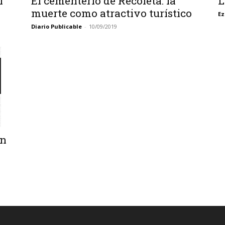
l
El cementerio de Recoleta: la
L
muerte como atractivo turístico
Ez
Diario Publicable
-
10/09/2019
en