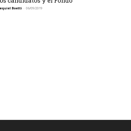
os candidatos y el Fondo
equiel Boetti
-
06/09/2019