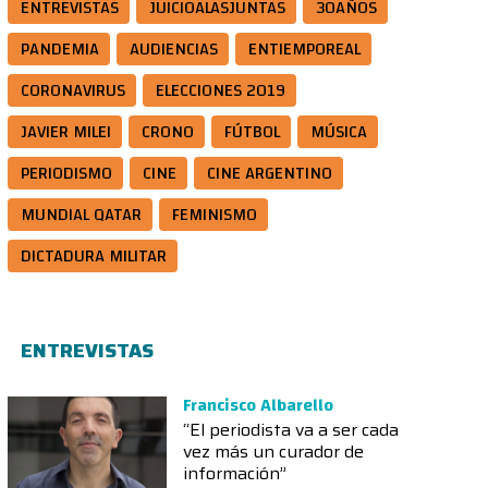
ENTREVISTAS
JUICIOALASJUNTAS
30AÑOS
PANDEMIA
AUDIENCIAS
ENTIEMPOREAL
CORONAVIRUS
ELECCIONES 2019
JAVIER MILEI
CRONO
FÚTBOL
MÚSICA
PERIODISMO
CINE
CINE ARGENTINO
MUNDIAL QATAR
FEMINISMO
DICTADURA MILITAR
ENTREVISTAS
Francisco Albarello
“El periodista va a ser cada
vez más un curador de
información”