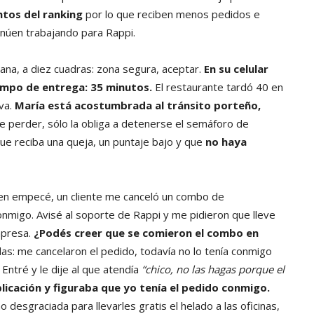
ntos del ranking
por lo que reciben menos pedidos e
inúen trabajando para Rappi.
tana, a diez cuadras: zona segura, aceptar.
En su celular
empo de entrega: 35 minutos.
El restaurante tardó 40 en
 va.
María está acostumbrada al tránsito porteño,
 perder, sólo la obliga a detenerse el semáforo de
que reciba una queja, un puntaje bajo y que
no haya
bien empecé, un cliente me canceló un combo de
migo. Avisé al soporte de Rappi y me pidieron que lleve
mpresa.
¿Podés creer que se comieron el combo en
as: me cancelaron el pedido, todavía no lo tenía conmigo
 Entré y le dije al que atendía
“chico, no las hagas porque el
plicación y figuraba que yo tenía el pedido conmigo.
esgraciada para llevarles gratis el helado a las oficinas,