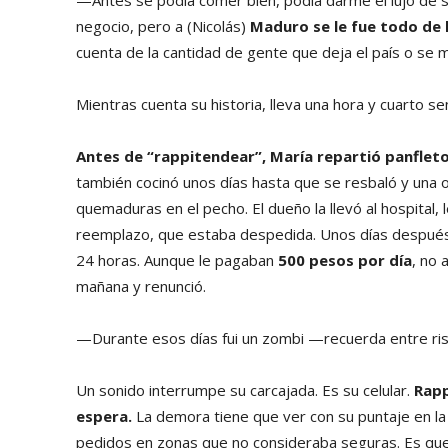
—Antes se podía comer bien, podía darme el lujo de sa
negocio, pero a (Nicolás)
Maduro se le fue todo de
cuenta de la cantidad de gente que deja el país o se 
Mientras cuenta su historia, lleva una hora y cuarto 
Antes de “rappitendear”, María repartió panfleto
también cocinó unos días hasta que se resbaló y una o
quemaduras en el pecho. El dueño la llevó al hospital, 
reemplazo, que estaba despedida. Unos días después c
24 horas. Aunque le pagaban
500 pesos por día
, no 
mañana y renunció.
—Durante esos días fui un zombi —recuerda entre ris
Un sonido interrumpe su carcajada. Es su celular.
Rapp
espera.
La demora tiene que ver con su puntaje en la
pedidos en zonas que no consideraba seguras. Es que 