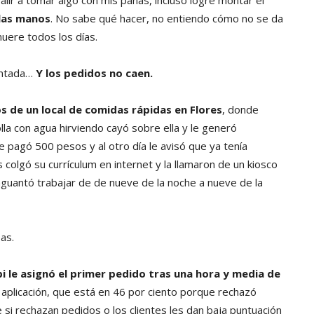
lir a tomar algo con mis panas, incluso logré montar el
 las manos
. No sabe qué hacer, no entiendo cómo no se da
muere todos los días.
sentada…
Y los pedidos no caen.
s de un local de comidas rápidas en Flores
, donde
lla con agua hirviendo cayó sobre ella y le generó
le pagó 500 pesos y al otro día le avisó que ya tenía
olgó su currículum en internet y la llamaron de un kiosco
aguantó trabajar de de nueve de la noche a nueve de la
as.
i le asignó el primer pedido tras una hora y media de
 aplicación, que está en 46 por ciento porque rechazó
si rechazan pedidos o los clientes les dan baja puntuación