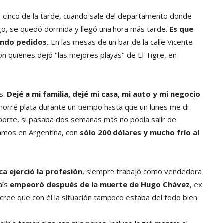
as cinco de la tarde, cuando sale del departamento donde
rgo, se quedó dormida y llegó una hora más tarde.
Es que
ando pedidos.
En las mesas de un bar de la calle Vicente
 quienes dejó ‘‘las mejores playas’’ de El Tigre, en
s.
Dejé a mi familia, dejé mi casa, mi auto y mi negocio
horré plata durante un tiempo hasta que un lunes me di
aporte, si pasaba dos semanas más no podía salir de
amos en Argentina, con
sólo 200 dólares y mucho frío al
a ejerció la profesión
, siempre trabajó como vendedora
país
empeoró después de la muerte de Hugo Chávez
, ex
e cree que con él la situación tampoco estaba del todo bien.