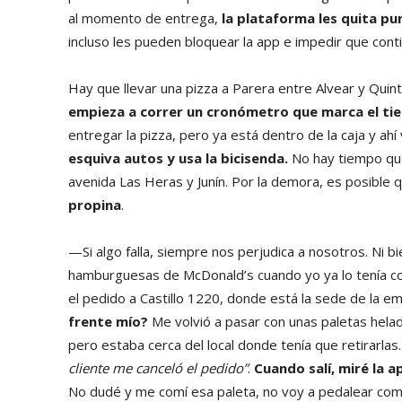
al momento de entrega,
la plataforma les quita pu
incluso les pueden bloquear la app e impedir que cont
Hay que llevar una pizza a Parera entre Alvear y Quin
empieza a correr un cronómetro que marca el ti
entregar la pizza, pero ya está dentro de la caja y ahí
esquiva autos y usa la bicisenda.
No hay tiempo que
avenida Las Heras y Junín. Por la demora, es posible 
propina
.
—Si algo falla, siempre nos perjudica a nosotros. Ni 
hamburguesas de McDonald’s cuando yo ya lo tenía con
el pedido a Castillo 1220, donde está la sede de la e
frente mío?
Me volvió a pasar con unas paletas helad
pero estaba cerca del local donde tenía que retirarlas.
cliente me canceló el pedido”
.
Cuando salí, miré la a
No dudé y me comí esa paleta, no voy a pedalear como d