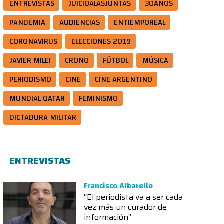
ENTREVISTAS
JUICIOALASJUNTAS
30AÑOS
PANDEMIA
AUDIENCIAS
ENTIEMPOREAL
CORONAVIRUS
ELECCIONES 2019
JAVIER MILEI
CRONO
FÚTBOL
MÚSICA
PERIODISMO
CINE
CINE ARGENTINO
MUNDIAL QATAR
FEMINISMO
DICTADURA MILITAR
ENTREVISTAS
Francisco Albarello
“El periodista va a ser cada
vez más un curador de
información”