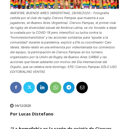
AME9196. BUENOS AIRES (ARGENTINA), 28/06/2020.- Fotografía
cedida por el club de rugby Ciervos Pampas que muestra a sus
jugadores, en Buenos Aires (Argentina). Ciervos Pampas, el primer club
de rugby de diversidad sexual de América Latina, se vio forzado a dejar
la ovalada por la COVID-19 pero intensificó su lucha contra la
"homolesbotransfobia" y las acciones solidarias para "ayudar a la
comunidad" durante la pandemia, explicó a Efe su coordinador Caio
Varela. Varela relató en una entrevista por videollamada los comienzos
del equipo, la participación de Ciervos Pampas en los torneos
organizados por la Unión de Rugby de Buenos Aires (URBA) y las
acciones que llevan adelante con motivo del Día Internacional del
Orgullo, que se celebra este domingo. EFE/ Ciervos Pampas SÓLO USO
EDITORIAL/NO VENTAS
04/12/2020
Por Lucas Distefano
“La homofobia es la razón de existir de Ciervos