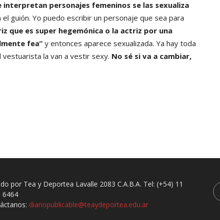
e interpretan personajes femeninos se las sexualiza
on el guión. Yo puedo escribir un personaje que sea para
riz que es super hegemónica o la actriz por una
almente fea”
y entonces aparece sexualizada. Ya hay toda
l vestuarista la van a vestir sexy.
No sé si va a cambiar,
ado por Tea y Deportea Lavalle 2083 C.A.B.A. Tel: (+54) 11
 6464
áctanos:
diariopublicable@teaydeportea.edu.ar