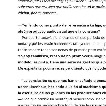
violentas por el uso del lenguaje inclusivo. Desde la
sabíamos que era algo que podía suceder,
el mundo 
fútbol, peor”
, comenta.
—
Teniendo como punto de referencia a tu hija, qu
algún producto audiovisual que ella consuma?
—Por suerte todavía no entramos en ese período de
onda? ¿Qué les están haciendo?”. Mi hija consume un 
teóricamente todas son nenas de primaria pero está
Yo soy feminista, trato de no promoverle ninguna
modelo, se pinta, tiene una serie de gestos que 
Me espanta un poco a veces pero siento que no pode
—
“La conclusión es que nos han enseñado a pensar
Karen Eisenhaur, haciendo alusión al machismo q
la escritura de los guiones en las producciones 
—Creo que cambió un montón, al menos como una volu
amigas hay un pedido sobre todo de que
los persona