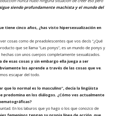
 producción nunca hubo ninguna situación de creer eso pero
sigue siendo profundamente machista y el mundo del
e tiene cinco años, ¿has visto hipersexualización en
 ver cosas como de preadolescentes que vos decís “¿Qué
producto que se llama “Las ponys”, es un mundo de ponys y
n hechas con unos cuerpos completamente sexualizados.
 de esas cosas y sin embargo ella juega a ser
obviamente los aprende a través de las cosas que ve
.
mos escapar del todo.
 que lo normal es lo masculino”, decía la lingüista
ue predomina en los diálogos. ¿Cómo ves actualmente
cinematográficas?
ntad. En los laburos que yo hago o los que conozco de
jes femeninos tengan su propia línea de acción, que