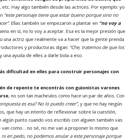
, etc. Hay algo también desde las actrices. Por ejemplo: yo
en
“este personaje tiene que estar bueno porque sino no
cer”
. Ellas también se empezaron a plantar en
“no voy a
ueno en sí, no lo voy a aceptar. Esa es la mejor presión que
 una actriz que realmente va a hacer que la gente prenda
 productores y productoras digan:
“Che, tratemos de que los
y una ayuda de elles a darle bola a eso.
ás dificultad en elles para construir personajes con
én de repente te encontrás con guionistas varones
arse
, no son tan machirulos como hace un par de años. Con
 propuesta es esa? No lo puedo creer”
, y que no hay ningún
s, que hay un intento de reflexionar sobre la cuestión,
n algún punto cuando vos escribís con alguien también vas
ue van como… no sé, no me van a proponer lo mismo que
, ni en pedo, no podemos anular a este personaje porque