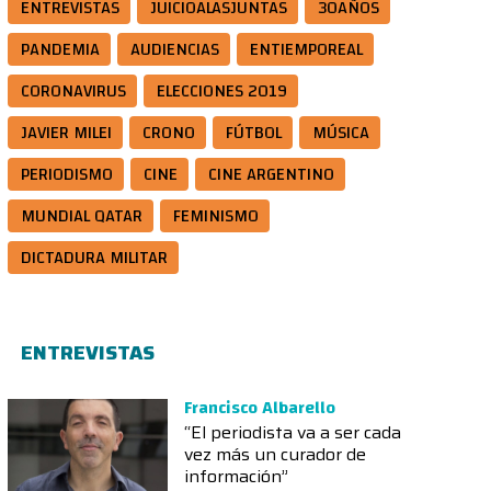
ENTREVISTAS
JUICIOALASJUNTAS
30AÑOS
PANDEMIA
AUDIENCIAS
ENTIEMPOREAL
CORONAVIRUS
ELECCIONES 2019
JAVIER MILEI
CRONO
FÚTBOL
MÚSICA
PERIODISMO
CINE
CINE ARGENTINO
MUNDIAL QATAR
FEMINISMO
DICTADURA MILITAR
ENTREVISTAS
Francisco Albarello
“El periodista va a ser cada
vez más un curador de
información”