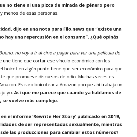
e no tiene ni una pizca de mirada de género pero
ay menos de esas personas.
idad, dijo en una nota para Filo.news que “existe una
 no hay una repercusión en el consumo”. ¿Qué opinás
Bueno, no voy a ir al cine a pagar para ver una película de
 une tiene que cortar ese vínculo económico con les
el boicot en algún punto tiene que ser económico para que
ente que promueve discursos de odio. Muchas veces es
de Amazon. Es raro boicotear a Amazon porque ahí trabaja un
ajo yo.
Así que me parece que cuando ya hablamos de
, se vuelve más complejo.
 en el informe ‘Rewrite Her Story’ publicado en 2019,
ilidades de ser representadas sexualmente, mientras
esde las producciones para cambiar estos números?