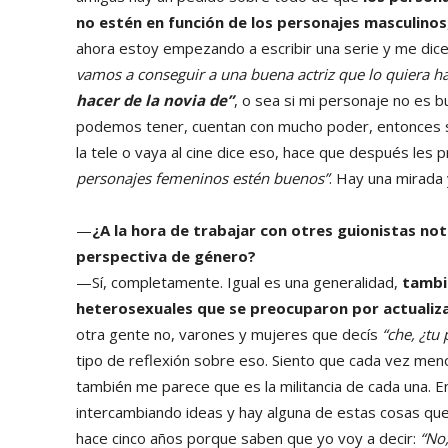
no estén en función de los personajes masculinos
ahora estoy empezando a escribir una serie y me dic
vamos a conseguir a una buena actriz que lo quiera ha
hacer de la novia de”
, o sea si mi personaje no es b
podemos tener, cuentan con mucho poder, entonces si
la tele o vaya al cine dice eso, hace que después les
personajes femeninos estén buenos”
. Hay una mirada 
—
¿A la hora de trabajar con otres guionistas not
perspectiva de género?
—Sí, completamente. Igual es una generalidad,
tambi
heterosexuales que se preocuparon por actualiz
otra gente no, varones y mujeres que decís
“che, ¿tu
tipo de reflexión sobre eso. Siento que cada vez meno
también me parece que es la militancia de cada una. E
intercambiando ideas y hay alguna de estas cosas q
hace cinco años porque saben que yo voy a decir:
“No