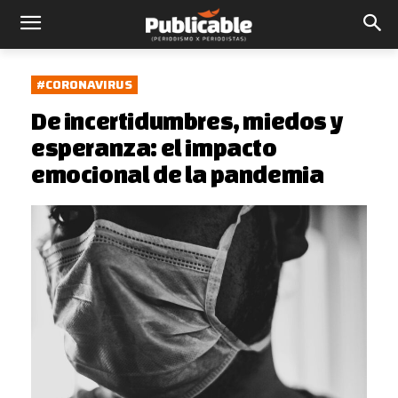
#CORONAVIRUS
De incertidumbres, miedos y
esperanza: el impacto
emocional de la pandemia