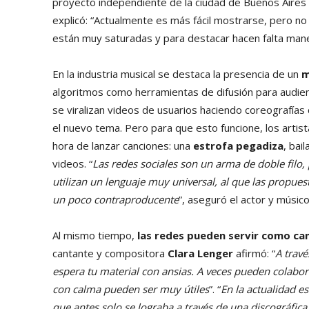
proyecto independiente de la ciudad de Buenos Aires 
explicó: “Actualmente es más fácil mostrarse, pero no
están muy saturadas y para destacar hacen falta mane
En la industria musical se destaca la presencia de un
m
algoritmos como herramientas de difusión para audi
se viralizan videos de usuarios haciendo coreografías
el nuevo tema. Pero para que esto funcione, los artist
hora de lanzar canciones: una
estrofa pegadiza
, bai
videos. “
Las redes sociales son un arma de doble filo,
utilizan un lenguaje muy universal, al que las propuest
un poco contraproducente
”, aseguró el actor y músi
Al mismo tiempo,
las redes pueden servir como ca
cantante y compositora
Clara Lenger
afirmó: “
A travé
espera tu material con ansias. A veces pueden colabora
con calma pueden ser muy útiles
”. “
En la actualidad e
que antes solo se lograba a través de una discográfic