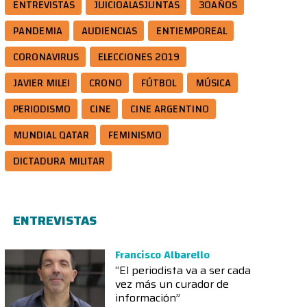
ENTREVISTAS
JUICIOALASJUNTAS
30AÑOS
PANDEMIA
AUDIENCIAS
ENTIEMPOREAL
CORONAVIRUS
ELECCIONES 2019
JAVIER MILEI
CRONO
FÚTBOL
MÚSICA
PERIODISMO
CINE
CINE ARGENTINO
MUNDIAL QATAR
FEMINISMO
DICTADURA MILITAR
ENTREVISTAS
Francisco Albarello
“El periodista va a ser cada
vez más un curador de
información”