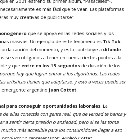
que en 2021 estrenó su primer álbum, “Pasacalles”-,
 necesariamente es más fácil que te vean. Las plataformas
ras muy creativas de publicitarse”.
onogénero
que se apoya en las redes sociales y los
encias masivas. Un ejemplo de este fenómeno es
Tik Tok
:
 con la canción del momento, y esto contribuye a
difundir
as se ven obligados a tener en cuenta ciertos puntos a la
lable y que
entre en los 15 segundos
de duración de los
 porque hay que lograr entrar a los algoritmos. Las redes
as artísticas tienen que adaptarse, y esto a veces puede ser
co emergente argentino
Juan Cottet
.
nal para conseguir oportunidades laborales
. La
s de ellas conectás con gente real, que de verdad te banca y
r a sentir cierta presión o ansiedad, pero si se las toma
s mucho más accesible para los consumidores llegar a eso
a, productor o representante
”, explicó Cottet.