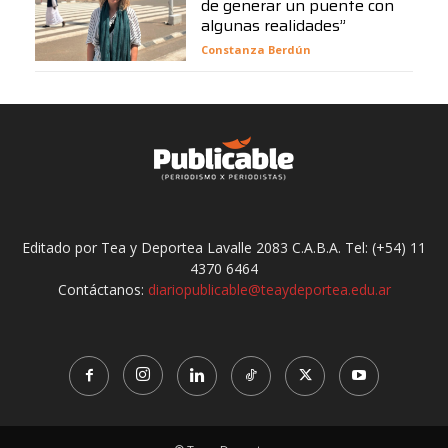
de generar un puente con
algunas realidades”
Constanza Berdún
Editado por Tea y Deportea Lavalle 2083 C.A.B.A. Tel: (+54) 11
4370 6464
Contáctanos:
diariopublicable@teaydeportea.edu.ar