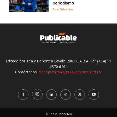
periodismo
Ana Otharán
Editado por Tea y Deportea Lavalle 2083 C.A.B.A. Tel: (+54) 11
4370 6464
Contáctanos:
diariopublicable@teaydeportea.edu.ar
© Tea y Deportea