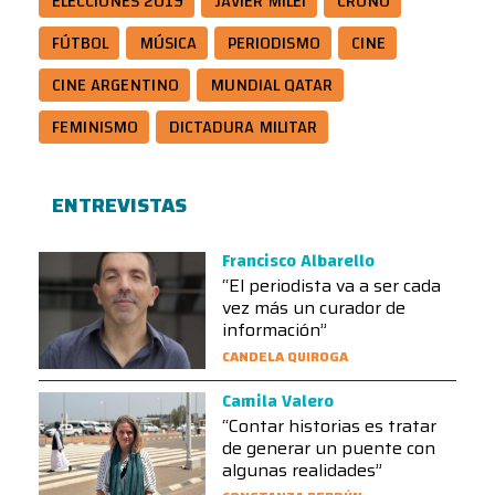
ELECCIONES 2019
JAVIER MILEI
CRONO
FÚTBOL
MÚSICA
PERIODISMO
CINE
CINE ARGENTINO
MUNDIAL QATAR
FEMINISMO
DICTADURA MILITAR
ENTREVISTAS
Francisco Albarello
“El periodista va a ser cada
vez más un curador de
información”
CANDELA QUIROGA
Camila Valero
“Contar historias es tratar
de generar un puente con
algunas realidades”