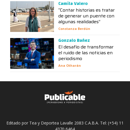
Camila Valero
“Contar historias es tratar
de generar un puente con
algunas realidades”
Constanza Berdún
Gonzalo Bañez
El desafío de transformar
el ruido de las noticias en
periodismo
Ana Otharán
Editado por Tea y Deportea Lavalle 2083 C.A.B.A. Tel: (+54) 11
4370 6464